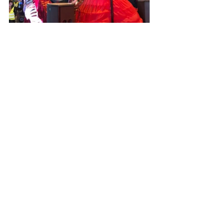
Bon viatge, estimats Melcior, Gaspar i 
Baltasar!
Fins el proper any!
Cavalcada Reis