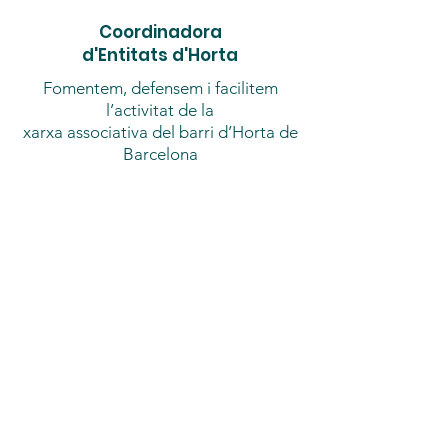
Coordinadora
d'Entitats d'Horta
Fomentem, defensem i facilitem
l’activitat de la
xarxa associativa del barri d’Horta de
Barcelona
coordinadoraentitatshorta@gmail.com
Registre Entitats núm: 173
Participa
Si vols notícies nostres
Deixa'ns el teu correu
electrònic