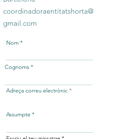
coordinadoraentitatshorta@
gmail.com
Nom
Cognoms
Adreça correu electrònic
Assumpte
Escriu el teu missatge