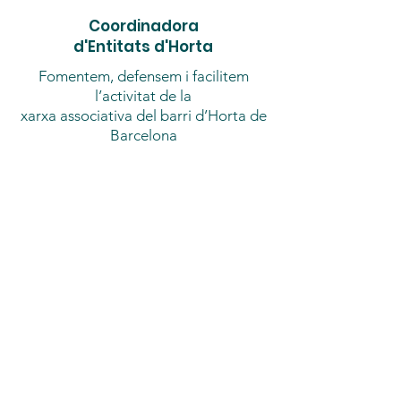
Coordinadora
d'Entitats d'Horta
Fomentem, defensem i facilitem
l’activitat de la
xarxa associativa del barri d’Horta de
Barcelona
coordinadoraentitatshorta@gmail.com
Registre Entitats núm: 173
Participa
Si vols notícies nostres
Deixa'ns el teu correu
electrònic