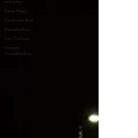
entrades
Festa Major
Cavalcada Reis
Carnestoltes
Can Crehuet
Entitats
Coordinadora